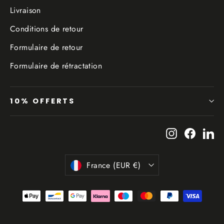
Livraison
Conditions de retour
Formulaire de retour
Formulaire de rétractation
10% OFFERTS
Instagram
Facebo
Li
Devise
France (EUR €)