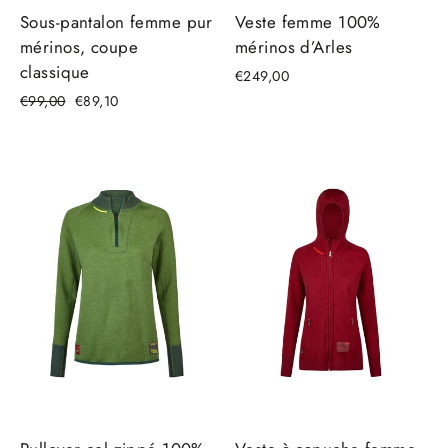
Sous-pantalon femme pur
Veste femme 100%
mérinos, coupe
mérinos d’Arles
classique
€249,00
Prix
Prix
€99,00
€89,10
régulier
réduit