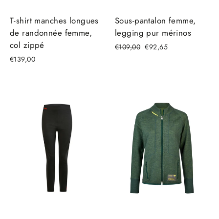
T-shirt manches longues
Sous-pantalon femme,
de randonnée femme,
legging pur mérinos
col zippé
Prix
Prix
€109,00
€92,65
régulier
réduit
€139,00
ÉPARGNEZ €9,90