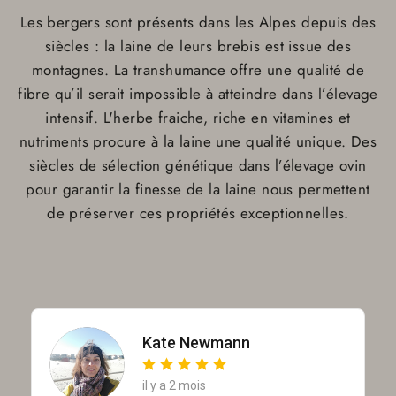
Les bergers sont présents dans les Alpes depuis des
siècles : la laine de leurs brebis est issue des
montagnes. La transhumance offre une qualité de
fibre qu’il serait impossible à atteindre dans l’élevage
intensif. L'herbe fraiche, riche en vitamines et
nutriments procure à la laine une qualité unique. Des
siècles de sélection génétique dans l’élevage ovin
pour garantir la finesse de la laine nous permettent
de préserver ces propriétés exceptionnelles.
Kate Newmann
il y a 2 mois