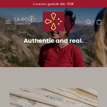
Passer
Livraison gratuite dès 150€
au
Transhumance.fr
contenu
Pa
Navigation
Recherc
Authentic and real.