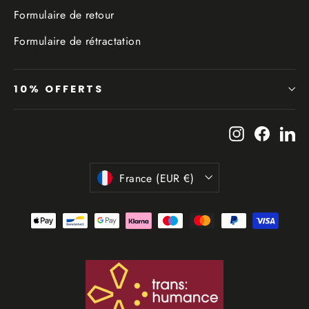
Formulaire de retour
Formulaire de rétractation
10% OFFERTS
Instagram
Facebo
Li
Devise
France (EUR €)